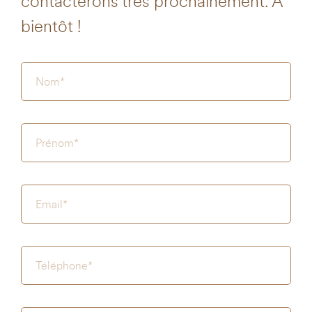
contacterons très prochainement. À
bientôt !
Nom
(Nécessaire)
Prénom
(Nécessaire)
E-
mail
(Nécessaire)
Téléphone
(Nécessaire)