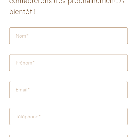
contacterons très prochainement. À
bientôt !
Nom
(Nécessaire)
Prénom
(Nécessaire)
E-
mail
(Nécessaire)
Téléphone
(Nécessaire)