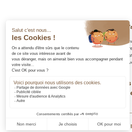
Nos expertises
L’
Stratégie patrimoniale
In
Stratégie financière
Pr
Transmission succession
Pa
Optimisation fiscale
Év
Accompagnement d’entreprise
Construisons
patrimoine d
Mentions l