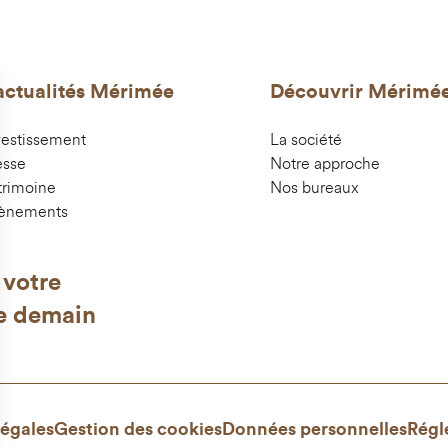
actualités Mérimée
Découvrir Mérimé
vestissement
La société
esse
Notre approche
trimoine
Nos bureaux
ènements
 votre
e demain
égales
Gestion des cookies
Données personnelles
Régl