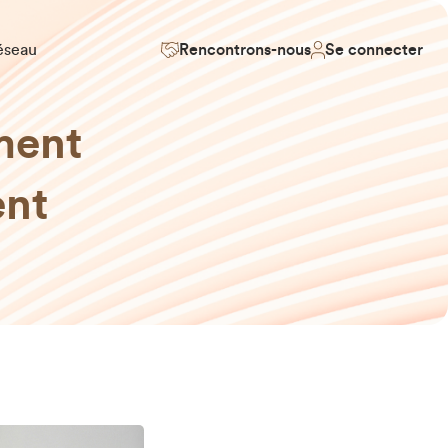
éseau
Rencontrons-nous
Se connecter
ment
ent