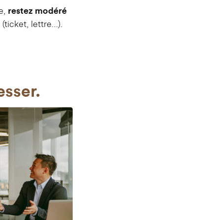
le,
restez modéré
(ticket, lettre…).
esser.