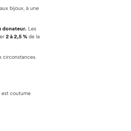
 aux bijoux, à une
Les
u donateur.
der
de la
2 à 2,5 %
de circonstances.
l est coutume