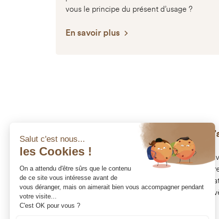
vous le principe du présent d’usage ?
En savoir plus
Nos expertises
L’
Stratégie patrimoniale
In
Stratégie financière
Pr
Transmission succession
Pa
Optimisation fiscale
Év
Accompagnement d’entreprise