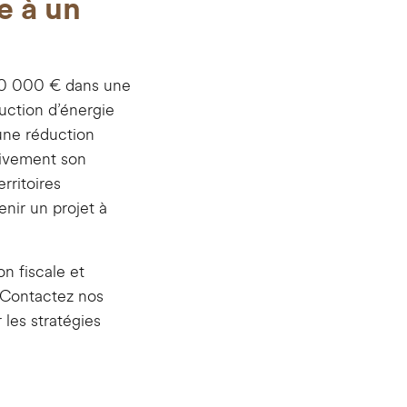
ce à un
r 10 000 € dans une
uction d’énergie
une réduction
ativement son
rritoires
enir un projet à
n fiscale et
s. Contactez nos
 les stratégies