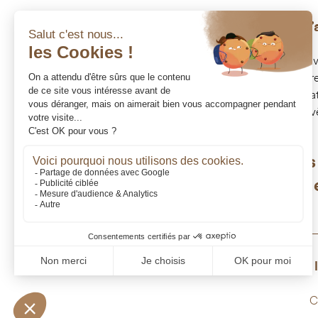
Nos expertises
L’
Stratégie patrimoniale
In
Stratégie financière
Pr
Transmission succession
Pa
Optimisation fiscale
Év
Accompagnement d’entreprise
Construisons
patrimoine d
Mentions l
C