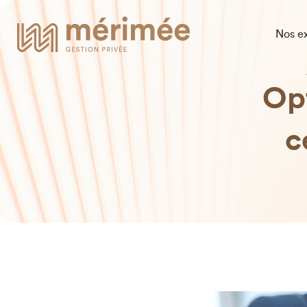
Nos ex
Opt
c