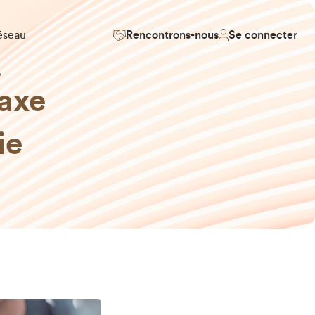
éseau
Rencontrons-nous
Se connecter
e
 axe
ie