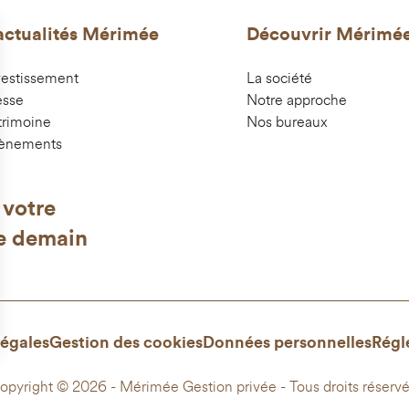
actualités Mérimée
Découvrir Mérimé
vestissement
La société
esse
Notre approche
trimoine
Nos bureaux
ènements
 votre
e demain
égales
Gestion des cookies
Données personnelles
Régl
opyright © 2026 - Mérimée Gestion privée - Tous droits réservé