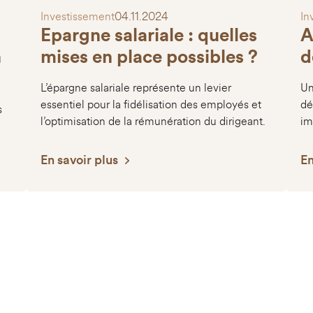
Investissement
04.11.2024
In
Epargne salariale : quelles
A
n
mises en place possibles ?
d
L’épargne salariale représente un levier
Un
essentiel pour la fidélisation des employés et
dé
s
l’optimisation de la rémunération du dirigeant.
im
En savoir plus
En