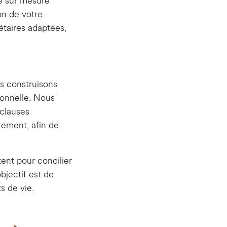
e sur mesure
ion de votre
étaires adaptées,
us construisons
ionnelle. Nous
 clauses
ement, afin de
ent pour concilier
objectif est de
s de vie.