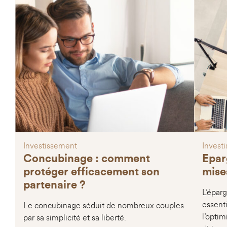
Investissement
Invest
Concubinage : comment
Eparg
protéger efficacement son
mise
partenaire ?
L’éparg
essenti
Le concubinage séduit de nombreux couples
l’optim
par sa simplicité et sa liberté.