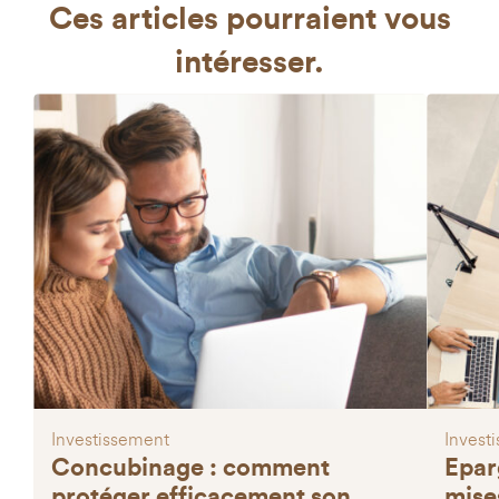
Ces articles
pourraient vous
intéresser.
Investissement
Invest
Concubinage : comment
Eparg
protéger efficacement son
mise